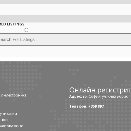
RED LISTINGS
Онлайн регистри
 и електроника
Адрес:
гр. София, ул. Княз Борис I 1
Телефон: +359 897
муникации
еност
равеопазване