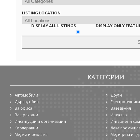
LISTING LOCATION
DISPLAY ALL LISTINGS
DISPLAY ONLY FEATU
КАТЕГОРИИ
Автомобили
Други
Дърводобив
Електротехника
За офиса
Заведения
Застраховки
Изкуство
Институции и организации
Интернет и ко
Кооперации
Лека промишл
Медии и реклама
Медицина и зд