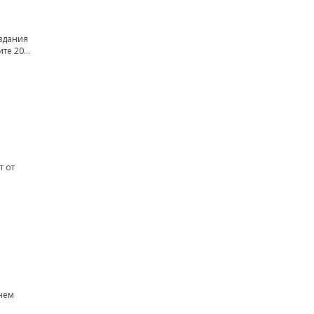
здания
ите 20…
т от
гнем