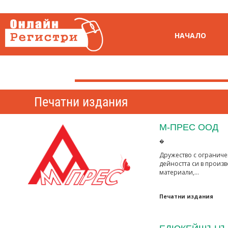
НАЧАЛО
Печатни издания
М-ПРЕС ООД
�
Дружество с ограниче
дейността си в произ
материали,…
Печатни издания