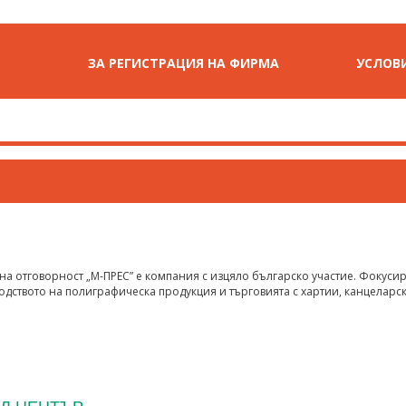
ЗА РЕГИСТРАЦИЯ НА ФИРМА
УСЛОВИ
на отговорност „М-ПРЕС” е компания с изцяло българско участие. Фокуси
водството на полиграфическа продукция и търговията с хартии, канцеларс