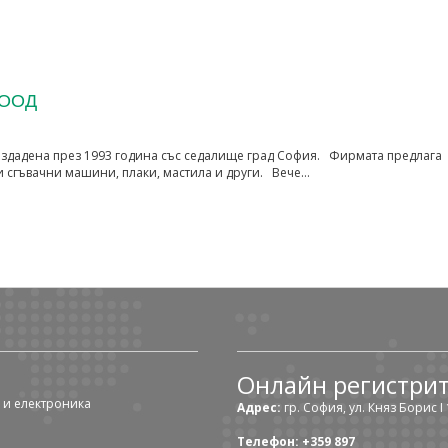
ЕООД
здадена през 1993 година със седалище град София. Фирмата предлага
и сгъвачни машини, плаки, мастила и други. Вече…
Онлайн регистри
 и електроника
Адрес:
гр. София, ул. Княз Борис I 1
Телефон: +359 897