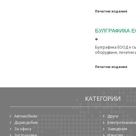
Печатни издания
БУЛГРАФИКА 
�
Булграфика ЕООД е съ
оборудване, печатни 
Печатни издания
КАТЕГОРИИ
Автомобили
Други
Дърводобив
Електротехника
За офиса
Заведения
Застраховки
Изкуство