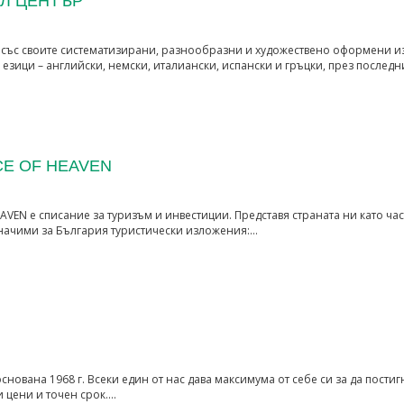
Л ЦЕНТЪР
със своите систематизирани, разнообразни и художествено оформени и
езици – английски, немски, италиански, испански и гръцки, през последн
CE OF HEAVEN
EAVEN е списание за туризъм и инвестиции. Представя страната ни като час
значими за България туристически изложения:…
снована 1968 г. Всеки един от нас дава максимума от себе си за да пости
и цени и точен срок.…