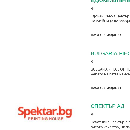
ЕДЮКЕЙШЪНЪ
�
Едюкейшънъл Център 
на учебници по чужди 
Печатни издания
BULGARIA-PIE
�
BULGARIA - PIECE OF H
небето на петте най-
Печатни издания
СПЕКТЪР АД
�
Печатница Спектър е о
високо качество, ниск