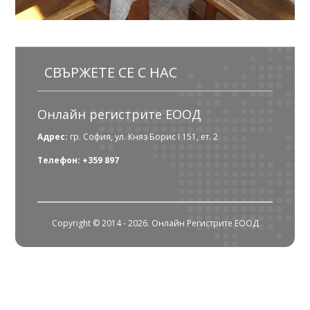
СВЪРЖЕТЕ СЕ С НАС
Онлайн регистрите ЕООД
Адрес:
гр. София, ул. Княз Борис I 151, ет. 2
Телефон: +359 897
Copyright © 2014 - 2026. Онлайн Регистрите ЕООД