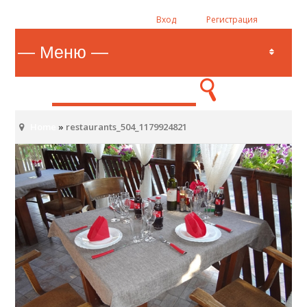
Вход
Регистрация
Home
»
restaurants_504_1179924821