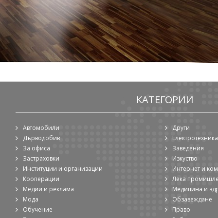
КАТЕГОРИИ
Автомобили
Други
Дърводобив
Електротехника
За офиса
Заведения
Застраховки
Изкуство
Институции и организации
Интернет и ко
Кооперации
Лека промишл
Медии и реклама
Медицина и зд
Мода
Обзавеждане
Обучение
Право