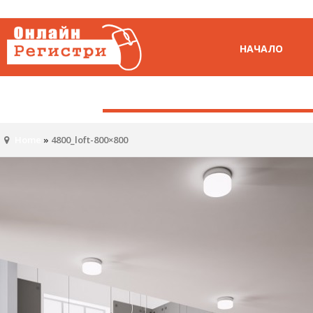
НАЧАЛО
Home
»
4800_loft-800×800