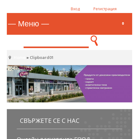
Вход
Регистрация
Home
»
Clipboard01
СВЪРЖЕТЕ СЕ С НАС