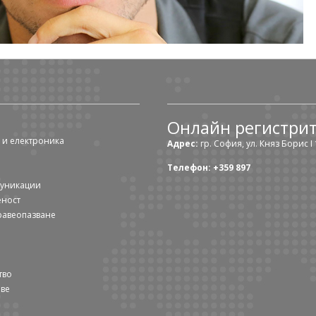
Онлайн регистри
 и електроника
Адрес:
гр. София, ул. Княз Борис I 1
Телефон: +359 897
муникации
еност
равеопазване
тво
ове