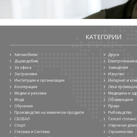
КАТЕГОРИИ
Автомобили
Други
Дърводобив
Електротехника
За офиса
Заведения
Застраховки
Изкуство
Институции и организации
Интернет и ко
Кооперации
Лека промишл
Медии и реклама
Медицина и зд
Мода
Обзавеждане
Обучение
Право
Производство на химически продукти
Рибовъдство
СБОБАЛ
Селско стопанс
Спорт
старчески дом
Стелажи и Системи
Строителство