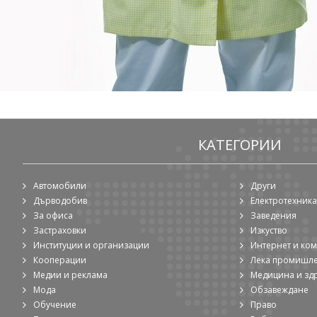
КАТЕГОРИИ
Автомобили
Други
Дърводобив
Електротехника
За офиса
Заведения
Застраховки
Изкуство
Институции и организации
Интернет и ко
Кооперации
Лека промишл
Медии и реклама
Медицина и зд
Мода
Обзавеждане
Обучение
Право