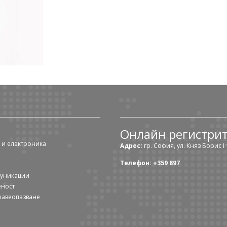
Онлайн регистри
 и електроника
Адрес:
гр. София, ул. Княз Борис I 1
Телефон: +359 897
муникации
еност
равеопазване