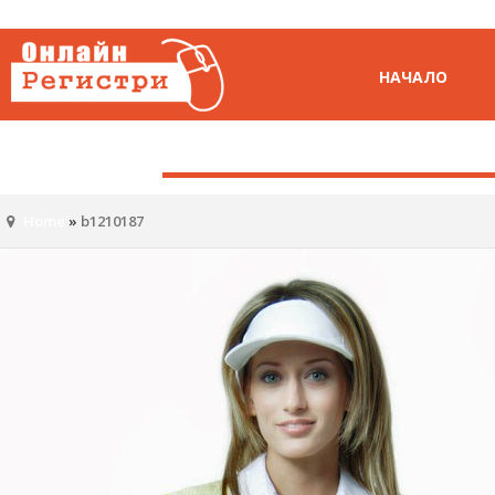
НАЧАЛО
Home
»
b1210187