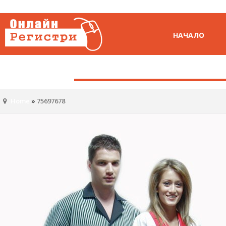
НАЧАЛО
Home
»
75697678