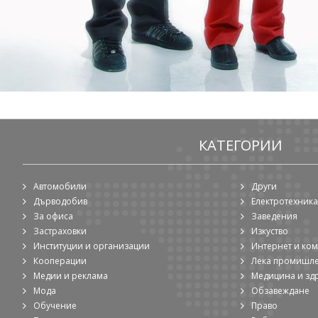
КАТЕГОРИИ
Автомобили
Други
Дърводобив
Електротехника
За офиса
Заведения
Застраховки
Изкуство
Институции и организации
Интернет и ко
Кооперации
Лека промишл
Медии и реклама
Медицина и зд
Мода
Обзавеждане
Обучение
Право