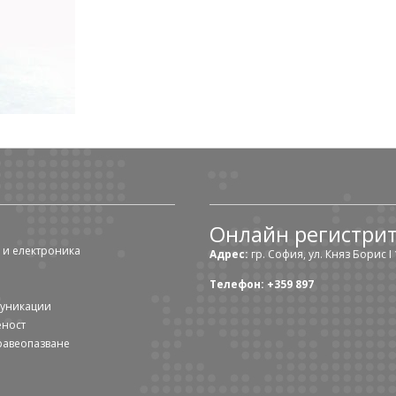
Онлайн регистри
 и електроника
Адрес:
гр. София, ул. Княз Борис I 1
Телефон: +359 897
муникации
еност
равеопазване