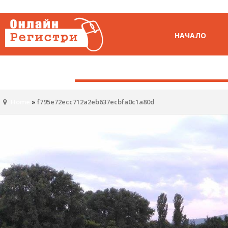
НАЧАЛО
Home
»
f795e72ecc712a2eb637ecbfa0c1a80d