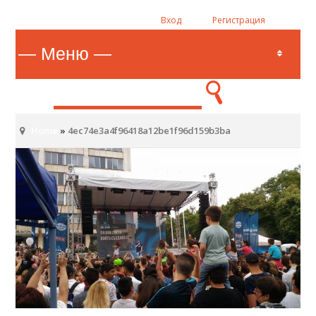
Вход
Регистрация
Home
»
4ec74e3a4f96418a12be1f96d159b3ba