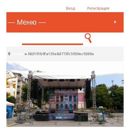
Вход
Регистрация
Home
»
063191b9fa135e8d773fc5930ec9269a