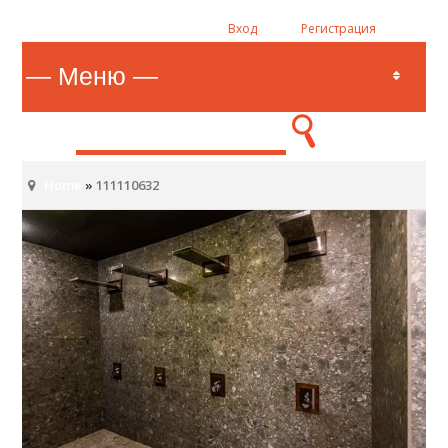
Вход
Регистрация
Home
»
111110632