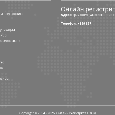
Онлайн регистри
 и електроника
Адрес:
гр. София, ул. Княз Борис I 1
Телефон: +359 897
муникации
еност
равеопазване
тво
ове
леност
Copyright © 2014 - 2026. Онлайн Регистрите ЕООД