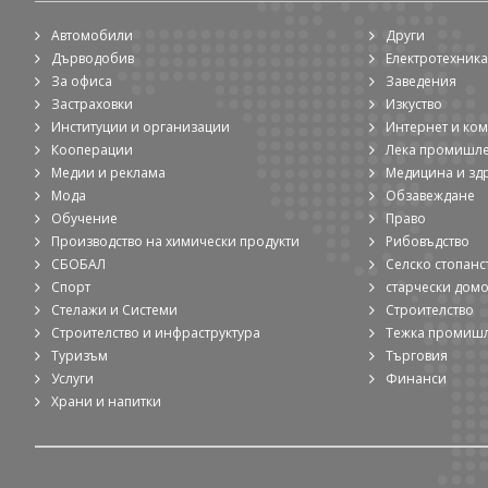
Автомобили
Други
Дърводобив
Електротехника
За офиса
Заведения
Застраховки
Изкуство
Институции и организации
Интернет и ко
Кооперации
Лека промишл
Медии и реклама
Медицина и зд
Мода
Обзавеждане
Обучение
Право
Производство на химически продукти
Рибовъдство
СБОБАЛ
Селско стопанс
Спорт
старчески дом
Стелажи и Системи
Строителство
Строителство и инфраструктура
Тежка промиш
Туризъм
Търговия
Услуги
Финанси
Храни и напитки