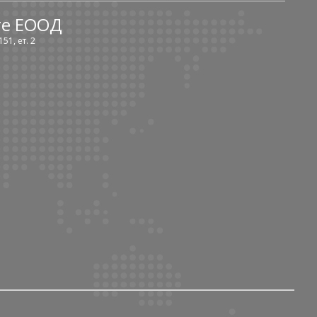
те ЕООД
51, ет. 2