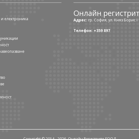
Онлайн регистри
 и електроника
Адрес:
гр. София, ул. Княз Борис I 1
Телефон: +359 897
муникации
еност
равеопазване
тво
ове
леност
Copyright © 2014 - 2026. Онлайн Регистрите ЕООД