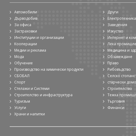
Автомобили
Други
Дърводобив
Електротехника
За офиса
Заведения
Застраховки
Изкуство
Институции и организации
Интернет и ко
Кооперации
Лека промишл
Медии и реклама
Медицина и зд
Мода
Обзавеждане
Обучение
Право
Производство на химически продукти
Рибовъдство
СБОБАЛ
Селско стопанс
Спорт
старчески дом
Стелажи и Системи
Строителство
Строителство и инфраструктура
Тежка промиш
Туризъм
Търговия
Услуги
Финанси
Храни и напитки