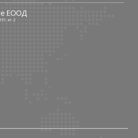
те ЕООД
51, ет. 2