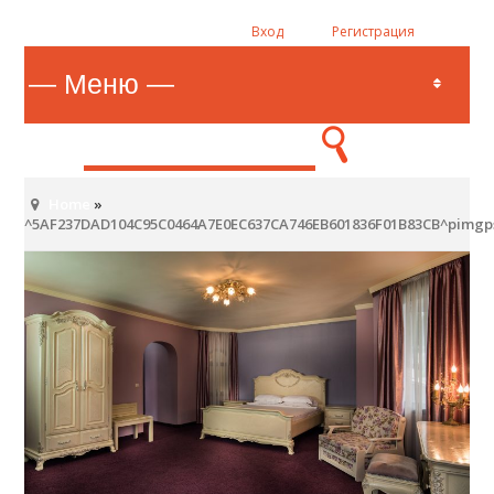
Вход
Регистрация
Home
»
^5AF237DAD104C95C0464A7E0EC637CA746EB601836F01B83CB^pimgpsh