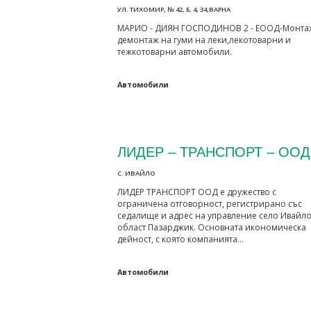
УЛ. ТИХОМИР, № 42, Б, 4, 34,ВАРНА
МАРИО - ДИЯН ГОСПОДИНОВ 2 - ЕООД-Монта
демонтаж на гуми на леки,лекотоварни и
тежкотоварни автомобили.
Автомобили
ЛИДЕР – ТРАНСПОРТ – ООД
С. ИВАЙЛО
ЛИДЕР ТРАНСПОРТ ООД е дружество с
ограничена отговорност, регистрирано със
седалище и адрес на управление село Ивайло
област Пазарджик. Основната икономическа
дейност, с която компанията…
Автомобили