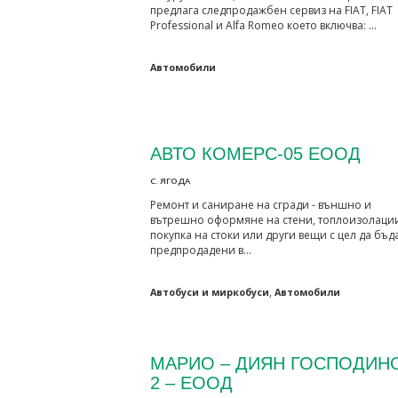
предлага следпродажбен сервиз на FIAT, FIAT
Professional и Alfa Romeo което включва: …
Автомобили
АВТО КОМЕРС-05 ЕООД
С. ЯГОДА
Ремонт и саниране на сгради - външно и
вътрешно оформяне на стени, топлоизолации
покупка на стоки или други вещи с цел да бъд
предпродадени в…
,
Автобуси и миркобуси
Автомобили
МАРИО – ДИЯН ГОСПОДИН
2 – ЕООД