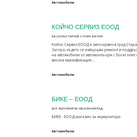
Автомобили
КОЙЧО СЕРВИЗ ЕООД
КВ.КОЛЬО ГАНЧЕВ 1,СТАРА ЗАГОРА
Койчо Сервиз ЕООД е автосервиз в град Стара
Загора, където се извършва ремонт и поддръ
на автомобили от автомонтьори с богат опит 
висока квалификация.…
Автомобили
БИКЕ – ЕООД
БУЛ. БЪЛГАРИЯ № 193,АСЕНОВГРАД
БИКЕ - ЕООД-магазин за акумулатори
Автомобили