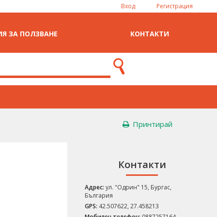
Вход
Регистрация
Я ЗА ПОЛЗВАНЕ
КОНТАКТИ
Принтирай
Контакти
Адрес:
ул. "Одрин" 15, Бургас,
България
GPS:
42.507622, 27.458213
Мобилен телефон:
0887257164