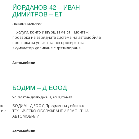
ЙОРДАНОВ-42 – ИВАН
ДИМИТРОВ – ЕТ
, ПЛЕВЕН, БЪЛГАРИЯ
Услуги, които извършваме са: монтаж
проверка на зарядната система на автомобила
проверка за утечка на ток проверка на
акумулатор доливане с дестилирана…
Автомобили
БОДИМ – Д ЕООД
УЛ. ЗЛАТНА ДОБРУДЖА 18, АП. 5,СОФИЯ
о с
БОДИМ - Д ЕООД-Предмет на дейност:
и с
ТЕХНИЧЕСКО ОБСЛУЖВАНЕ И РЕМОНТ НА
АВТОМОБИЛИ.
Автомобили