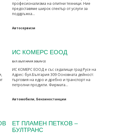
професионализма на опитни техници. Ние
предоставяме широк спектър от услуги за
поддръжка…
Автосервизи
ИС КОМЕРС ЕООД
БУЛ.БЪЛГАРИЯ 309,РУСЕ
ИС КОМЕРС ЕООД е със седалище град Русе на
,
Адрес: бул.България 309 Основната дейност:
ат
търговия на едро и дребно и транспорт на
петролни продукти. Фирмата…
,
Автомобили
Бензиностанции
ОВ
ЕТ ПЛАМЕН ПЕТКОВ –
БУЛТРАНС