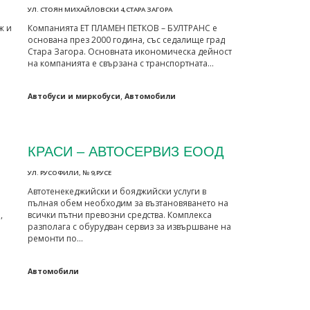
УЛ. СТОЯН МИХАЙЛОВСКИ 4,СТАРА ЗАГОРА
ж и
Компанията ЕТ ПЛАМЕН ПЕТКОВ – БУЛТРАНС е
основана през 2000 година, със седалище град
Стара Загора. Основната икономическа дейност
на компанията е свързана с транспортната…
,
Автобуси и миркобуси
Автомобили
КРАСИ – АВТОСЕРВИЗ ЕООД
УЛ. РУСОФИЛИ, № 9,РУСЕ
Автотенекеджийски и бояджийски услуги в
пълная обем необходим за възтановяването на
,
всички пътни превозни средства. Комплекса
разполага с обурудван сервиз за извършване на
ремонти по…
Автомобили