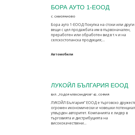
БОРА АУТО 1-ЕООД
С. САМОРАНОВО
Бора ауто 1-ЕООД Покупка на стоки или други
вещи с цел продажбата им в първоначален,
преработен или обработен вид в т.ч и на
селскостопанска продукция;…
Автомобили
ЛУКОЙЛ БЪЛГАРИЯ ЕООД
БУЛ. „ТОДОР АЛЕКСАНДРОВ” 42 , СОФИЯ
ЛУКОЙЛ България” ЕООД е търговско дружеств
огромен икономически и човешки потенциал 
утвърден авторитет. Компанията е лидер в
търговията и дистрибуцията на
висококачествени…