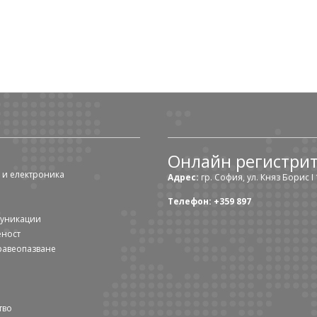
Онлайн регистри
 и електроника
Адрес:
гр. София, ул. Княз Борис I 1
Телефон: +359 897
муникации
еност
равеопазване
тво