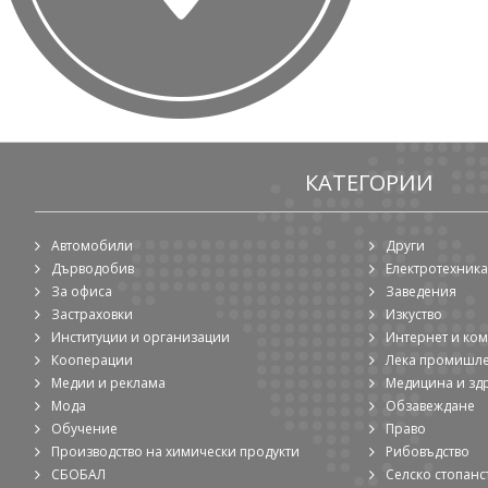
КАТЕГОРИИ
Автомобили
Други
Дърводобив
Електротехника
За офиса
Заведения
Застраховки
Изкуство
Институции и организации
Интернет и ко
Кооперации
Лека промишл
Медии и реклама
Медицина и зд
Мода
Обзавеждане
Обучение
Право
Производство на химически продукти
Рибовъдство
СБОБАЛ
Селско стопанс