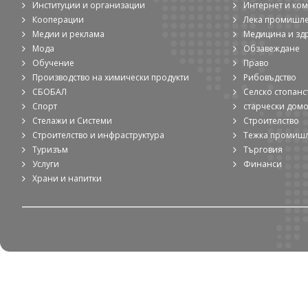
Институции и организации
Интернет и ко
Кооперации
Лека промишл
Медии и реклама
Медицина и зд
Мода
Обзавеждане
Обучение
Право
Производство на химически продукти
Рибовъдство
СБОБАЛ
Селско стопанс
Спорт
старчески дом
Стелажи и Системи
Строителство
Строителство и инфраструктура
Тежка промиш
Туризъм
Търговия
Услуги
Финанси
Храни и напитки