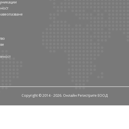
муникации
еност
равеопазване
тво
ове
леност
Copyright © 2014 - 2026. Онлайн Регистрите ЕООД