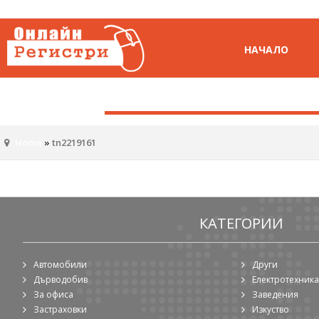
НАЧАЛО
Home
»
tn2219161
КАТЕГОРИИ
Автомобили
Други
Дърводобив
Електротехника
За офиса
Заведения
Застраховки
Изкуство