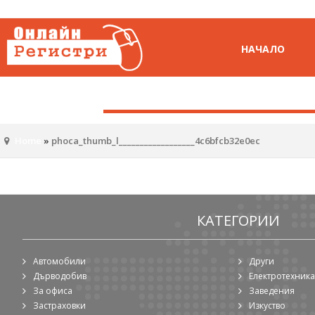
НАЧАЛО
Home
»
phoca_thumb_l__________________4c6bfcb32e0ec
КАТЕГОРИИ
Автомобили
Други
Дърводобив
Електротехника
За офиса
Заведения
Застраховки
Изкуство