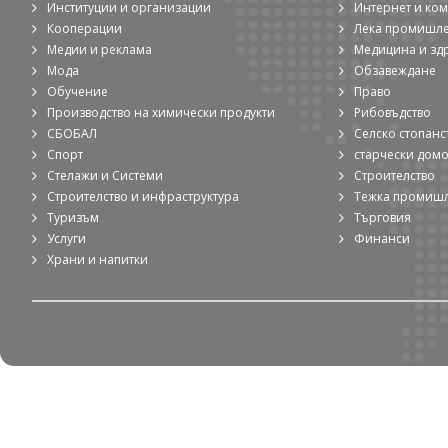
Институции и организации
Интернет и ко
Кооперации
Лека промишл
Медии и реклама
Медицина и зд
Мода
Обзавеждане
Обучение
Право
Производство на химически продукти
Рибовъдство
СБОБАЛ
Селско стопанс
Спорт
старчески дом
Стелажи и Системи
Строителство
Строителство и инфраструктура
Тежка промиш
Туризъм
Търговия
Услуги
Финанси
Храни и напитки