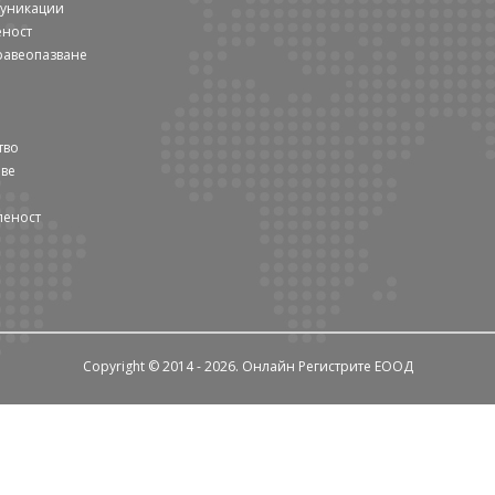
муникации
еност
равеопазване
тво
ове
леност
Copyright © 2014 - 2026. Онлайн Регистрите ЕООД