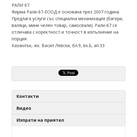
РАЛИ 67
Фирма Рали-67-ЕООД е основана през 2007 година.
Предлага услуги със специална механизация (багери,
валяци, мини челен товар, самосвали).
Рали-67 се
отличава с коректност и точност в изпълнение на
порция
Казанлък, жк.
Васил Левски, бл.9, вх.Б, ап.33
Контакти
Видео
Изпрати на приятел