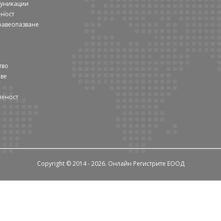
муникации
еност
равеопазване
тво
ове
леност
Copyright © 2014 - 2026. Онлайн Регистрите ЕООД