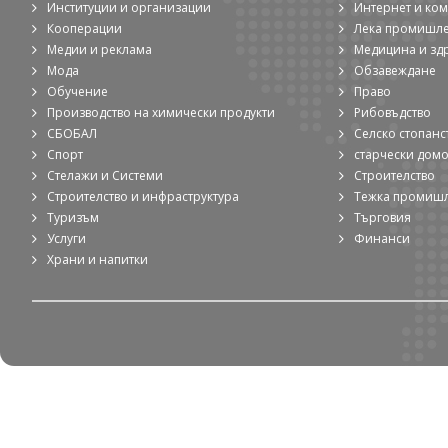
Институции и организации
Интернет и ко
Кооперации
Лека промишл
Медии и реклама
Медицина и зд
Мода
Обзавеждане
Обучение
Право
Производство на химически продукти
Рибовъдство
СБОБАЛ
Селско стопанс
Спорт
старчески дом
Стелажи и Системи
Строителство
Строителство и инфраструктура
Тежка промиш
Туризъм
Търговия
Услуги
Финанси
Храни и напитки