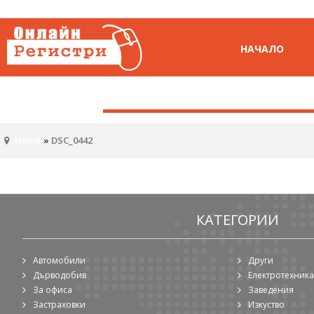
НАЧАЛО
Home
»
DSC_0442
КАТЕГОРИИ
Автомобили
Други
Дърводобив
Електротехника
За офиса
Заведения
Застраховки
Изкуство