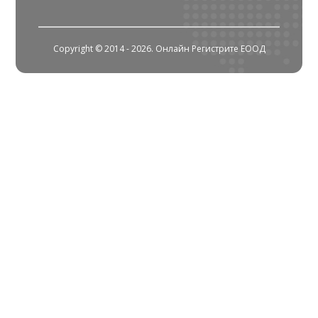
Copyright © 2014 - 2026. Онлайн Регистрите ЕООД