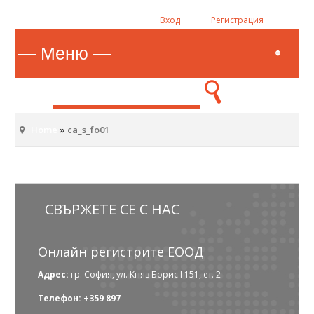
Вход
Регистрация
Home
»
ca_s_fo01
СВЪРЖЕТЕ СЕ С НАС
Онлайн регистрите ЕООД
Адрес:
гр. София, ул. Княз Борис I 151, ет. 2
Телефон: +359 897