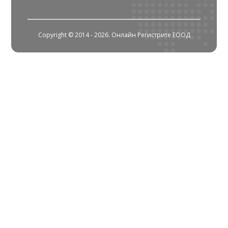
Copyright © 2014 - 2026. Онлайн Регистрите ЕООД