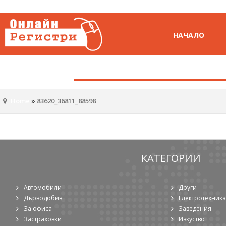
НАЧАЛО
Home
»
83620_36811_88598
КАТЕГОРИИ
Автомобили
Други
Дърводобив
Електротехника
За офиса
Заведения
Застраховки
Изкуство