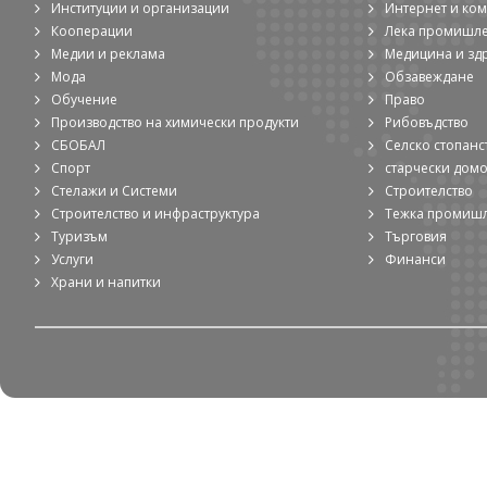
Институции и организации
Интернет и ко
Кооперации
Лека промишл
Медии и реклама
Медицина и зд
Мода
Обзавеждане
Обучение
Право
Производство на химически продукти
Рибовъдство
СБОБАЛ
Селско стопанс
Спорт
старчески дом
Стелажи и Системи
Строителство
Строителство и инфраструктура
Тежка промиш
Туризъм
Търговия
Услуги
Финанси
Храни и напитки