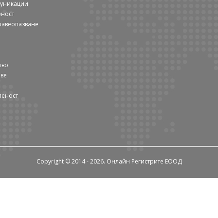
муникации
еност
равеопазване
тво
ове
леност
Copyright © 2014 - 2026. Онлайн Регистрите ЕООД