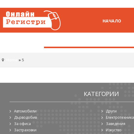
НАЧАЛО
Home
»
5
КАТЕГОРИИ
Автомобили
Други
Дърводобив
Електротехника
За офиса
Заведения
Застраховки
Изкуство