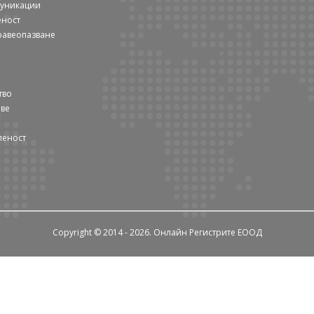
муникации
еност
равеопазване
тво
ове
леност
Copyright © 2014 - 2026. Онлайн Регистрите ЕООД