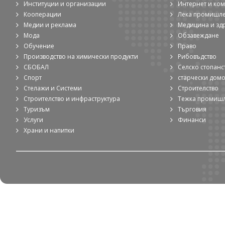
Институции и организации
Интернет и ко
Кооперации
Лека промишл
Медии и реклама
Медицина и зд
Мода
Обзавеждане
Обучение
Право
Производство на химически продукти
Рибовъдство
СБОБАЛ
Селско стопанс
Спорт
старчески дом
Стелажи и Системи
Строителство
Строителство и инфраструктура
Тежка промиш
Туризъм
Търговия
Услуги
Финанси
Храни и напитки