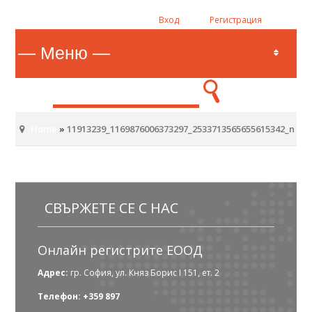
Вход
Регистрация
Home
»
11913239_1169876006373297_2533713565655615342_n
СВЪРЖЕТЕ СЕ С НАС
Онлайн регистрите ЕООД
Адрес:
гр. София, ул. Княз Борис I 151, ет. 2
Телефон: +359 897