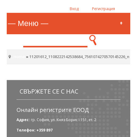
Вход
Регистрация
Home
»
11201612_1108222142538684_7561074270570145226_n
СВЪРЖЕТЕ СЕ С НАС
Онлайн регистрите ЕООД
Адрес:
гр. София, ул. Княз Борис I 151, ет. 2
Телефон: +359 897